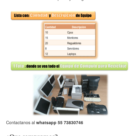
Contactanos al
whatsapp 55 73830746